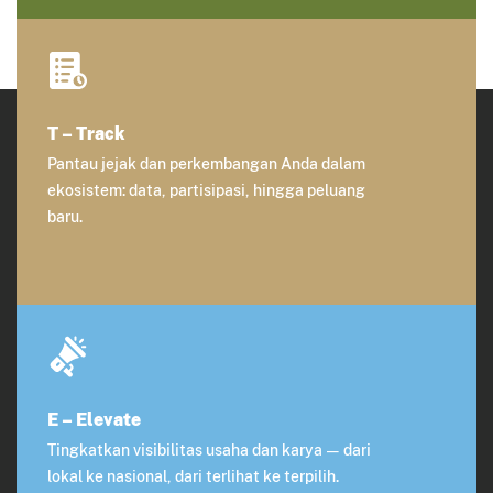
T – Track
Pantau jejak dan perkembangan Anda dalam
ekosistem: data, partisipasi, hingga peluang
baru.
E – Elevate
Tingkatkan visibilitas usaha dan karya — dari
lokal ke nasional, dari terlihat ke terpilih.