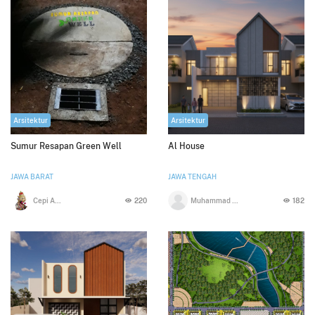
Arsitektur
Arsitektur
Sumur Resapan Green Well
Al House
JAWA BARAT
JAWA TENGAH
Cepi Al Hakim
220
Muhammad Fahmi Maruf
182