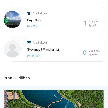
Arsitektur
Bayu Suta
1
Mengikuti
Agenda
BANTEN
Arsitektur
Stevanus J Manahampi
0
Mengikuti
Agenda
DKI JAKARTA
Produk Pilihan