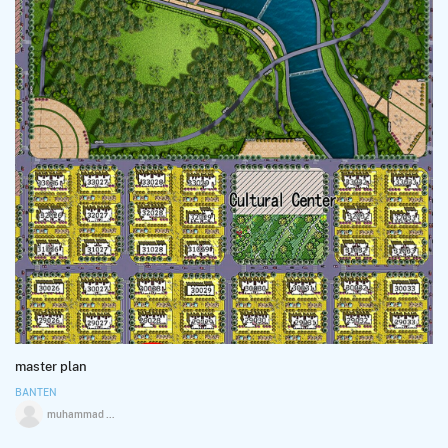
master plan
BANTEN
muhammad sholeh