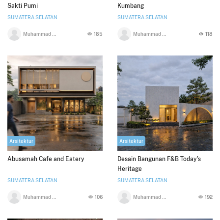
Sakti Pumi
Kumbang
SUMATERA SELATAN
SUMATERA SELATAN
Muhammad Miftah Akbar
185
Muhammad Miftah Akbar
118
Arsitektur
Arsitektur
Abusamah Cafe and Eatery
Desain Bangunan F&B Today's
Heritage
SUMATERA SELATAN
SUMATERA SELATAN
Muhammad Miftah Akbar
106
Muhammad Miftah Akbar
192