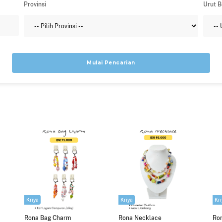
Provinsi
Urut 
Mulai Pencarian
Kriya
Kriya
Kri
Rona Bag Charm
Rona Necklace
Ron