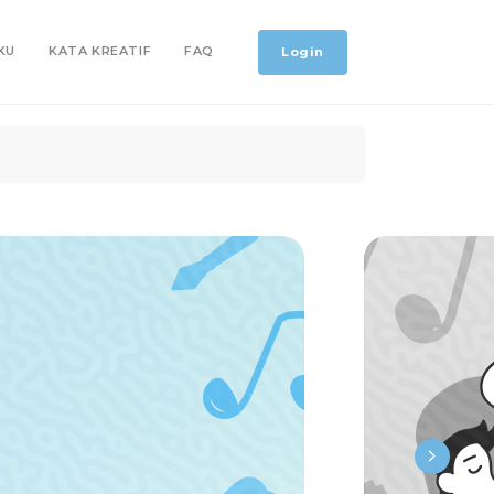
KU
KATA KREATIF
FAQ
Login