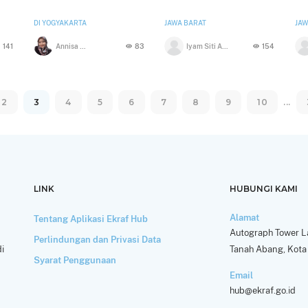
DI YOGYAKARTA
JAWA BARAT
JAW
141
Annisa Nur Aini
83
Iyam Siti Aminah sondjaya
154
2
3
4
5
6
7
8
9
10
...
LINK
HUBUNGI KAMI
Alamat
Tentang Aplikasi Ekraf Hub
Autograph Tower La
Perlindungan dan Privasi Data
i
Tanah Abang, Kota 
Syarat Penggunaan
Email
hub@ekraf.go.id