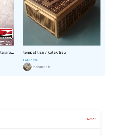
Action Figure MotoGP (Fabio Quartararo) 2025
tempat tisu / kotak tisu
LAMPUNG
mohamad iskak
Reset