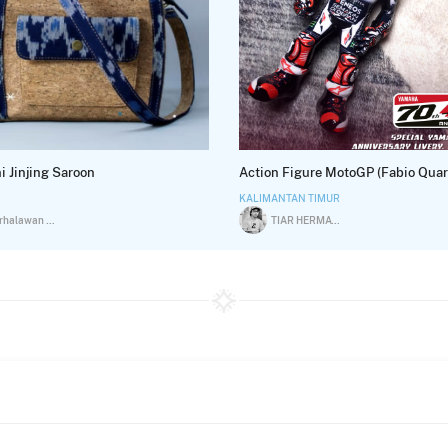
i Jinjing Saroon
KALIMANTAN TIMUR
Serhalawan Meliza Fransisca
TIAR HERMAWAN