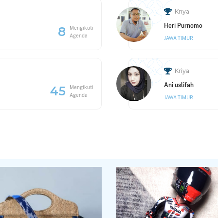
Kriya
Heri Purnomo
8
Mengikuti
Agenda
JAWA TIMUR
Kriya
Ani uslifah
45
Mengikuti
Agenda
JAWA TIMUR