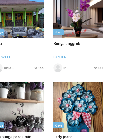
ya
Kriya
a
Bunga anggrek
NGKULU
BANTEN
lusiana bella
144
Irhzulkifli
147
ya
Kriya
 bunga perca mini
Lady jeans