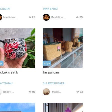
A BARAT
JAWA BARAT
Maulidina Shafira
25
Maulidina Shafira
25
ya
Kriya
 Lukis Batik
Tas pandan
A TENGAH
SULAWESI UTARA
Bhekti meirina
96
I Made Mangku
73