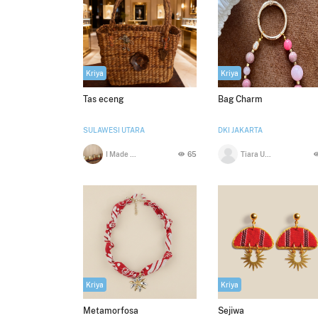
Kriya
Kriya
Tas eceng
Bag Charm
SULAWESI UTARA
DKI JAKARTA
I Made Mangku
65
Tiara Ulfayana
Kriya
Kriya
Metamorfosa
Sejiwa