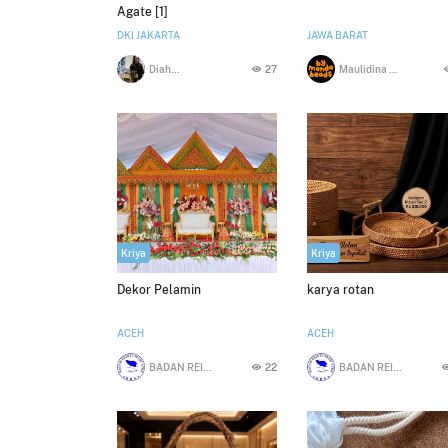
Agate [1]
DKI JAKARTA
JAWA BARAT
Diah Ekarini
27
Maulidina Shafira
Kriya
Kriya
Dekor Pelamin
karya rotan
ACEH
ACEH
BADAN REINTEGRASI ACEH EKRAF
22
BADAN REINTEGRASI ACEH EKRAF