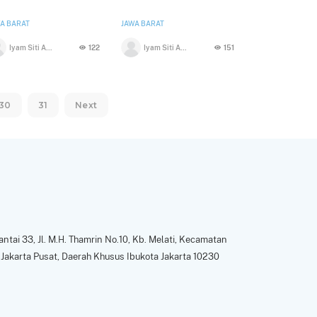
A BARAT
JAWA BARAT
Iyam Siti Aminah sondjaya
122
Iyam Siti Aminah sondjaya
151
30
31
Next
ntai 33, Jl. M.H. Thamrin No.10, Kb. Melati, Kecamatan
Jakarta Pusat, Daerah Khusus Ibukota Jakarta 10230