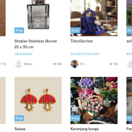
Kriya
Kriya
Kri
Stoples Stainless Ukuran
Titicollection
sof
25 x 35 cm
JAWA BARAT
SULAWESI SELATAN
BE
73
Muhamad Arif
100
Titi Hapsah
113
Kriya
Kriya
Kri
Sejiwa
Keranjang bunga
Pas