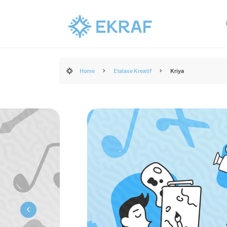
Home
Etalase Kreatif
Kriya