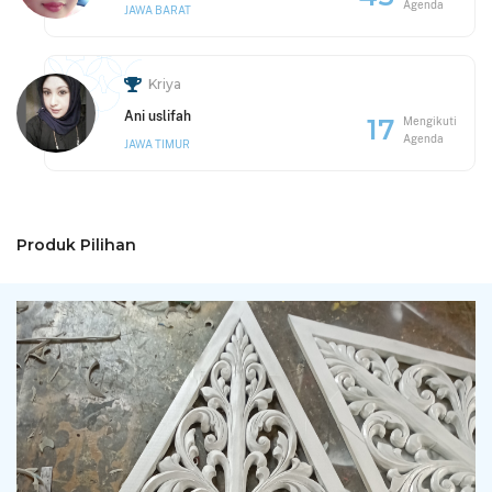
Agenda
JAWA BARAT
Kriya
Ani uslifah
17
Mengikuti
Agenda
JAWA TIMUR
Produk Pilihan