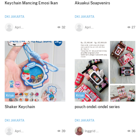
Keychain Mancing Emosi Ikan
Akuakui Soapvenirs
DKI JAKARTA
DKI JAKARTA
Apri Diyana
32
Apri Diyana
27
Kriya
Kriya
Shaker Keychain
pouch ondel-ondel series
DKI JAKARTA
DKI JAKARTA
Apri Diyana
39
Inggrid galuh m
36