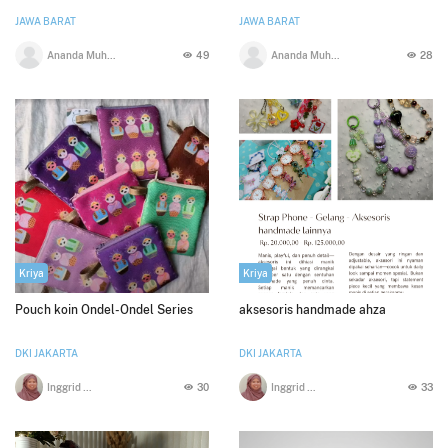
JAWA BARAT
JAWA BARAT
Ananda Muhammad Firdaus
49
Ananda Muhammad Firdaus
28
Kriya
Kriya
Pouch koin Ondel-Ondel Series
aksesoris handmade ahza
DKI JAKARTA
DKI JAKARTA
Inggrid galuh m
30
Inggrid galuh m
33