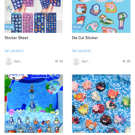
Kriya
Kriya
Sticker Sheet
Die Cut Sticker
DKI JAKARTA
DKI JAKARTA
Apri Diyana
42
Apri Diyana
35
Kriya
Kriya