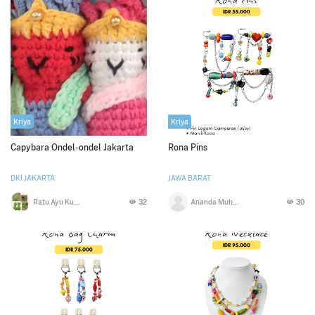
Kriya
Kriya
Capybara Ondel-ondel Jakarta
Rona Pins
DKI JAKARTA
JAWA BARAT
Ratu Ayu Kusumawardani
32
Ananda Muhammad Firdaus
30