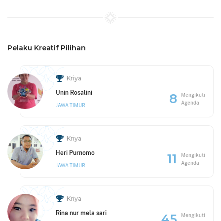
Pelaku Kreatif Pilihan
Kriya
Unin Rosalini
8
Mengikuti
Agenda
JAWA TIMUR
Kriya
Heri Purnomo
11
Mengikuti
Agenda
JAWA TIMUR
Kriya
Rina nur mela sari
45
Mengikuti