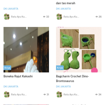
dan tas merah
DKI JAKARTA
DKI JAKARTA
Ratu Ayu Kusumawardani
33
Ratu Ayu Kusumawardani
26
Kriya
Kriya
Boneka Rajut Kakashi
Bagcharm Crochet Dino-
Brontosaurus
DKI JAKARTA
DKI JAKARTA
Ratu Ayu Kusumawardani
31
Ratu Ayu Kusumawardani
34