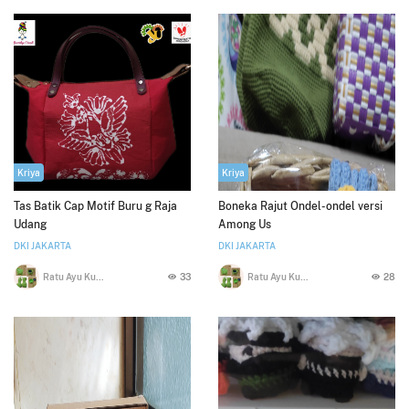
Kriya
Kriya
Tas Batik Cap Motif Buru g Raja
Boneka Rajut Ondel-ondel versi
Udang
Among Us
DKI JAKARTA
DKI JAKARTA
Ratu Ayu Kusumawardani
33
Ratu Ayu Kusumawardani
28