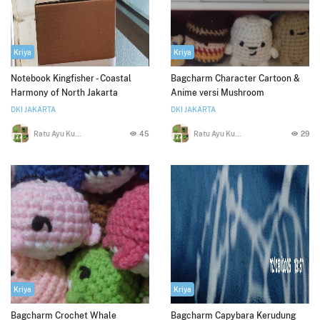
Kriya
Kriya
Notebook Kingfisher - Coastal
Bagcharm Character Cartoon &
Harmony of North Jakarta
Anime versi Mushroom
DKI JAKARTA
DKI JAKARTA
Ratu Ayu Kusumawardani
45
Ratu Ayu Kusumawardani
29
Kriya
Kriya
Bagcharm Crochet Whale
Bagcharm Capybara Kerudung