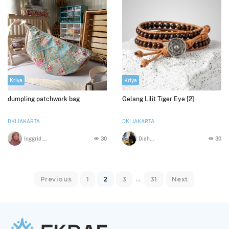
Kriya
Kriya
dumpling patchwork bag
Gelang Lilit Tiger Eye [2]
DKI JAKARTA
DKI JAKARTA
Inggrid galuh m
30
Diah Ekarini
30
Previous
1
2
3
...
31
Next