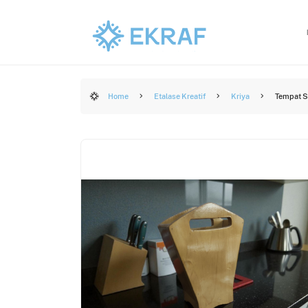
Home
Etalase Kreatif
Kriya
Tempat S