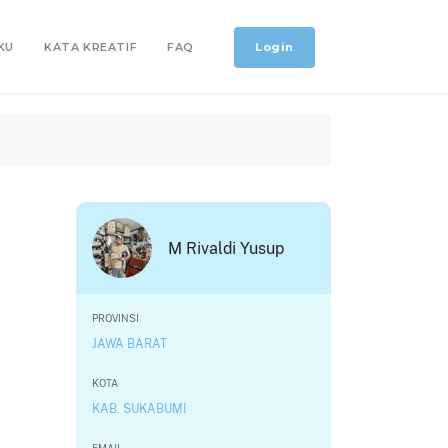
Login
KU
KATA KREATIF
FAQ
M Rivaldi Yusup
PROVINSI
JAWA BARAT
KOTA
KAB. SUKABUMI