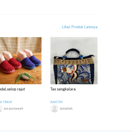
Lihat Produk Lainnya
dal.selop rajut
Tas sangkalara
A TIMUR
BANTEN
ani purnawati
Jamaliah