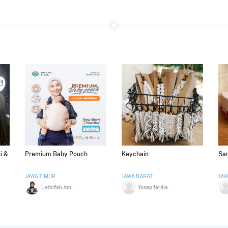
i &
Premium Baby Pouch
Keychain
San
JAWA TIMUR
JAWA BARAT
JAW
Lathifah Amaturrohman
Yosep ferdiansyah