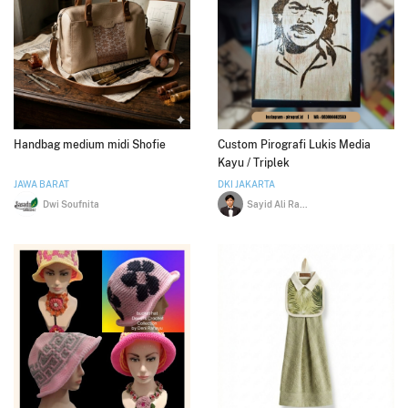
Handbag medium midi Shofie
Custom Pirografi Lukis Media
Kayu / Triplek
JAWA BARAT
DKI JAKARTA
Dwi Soufnita
Sayid Ali Rahmatulloh