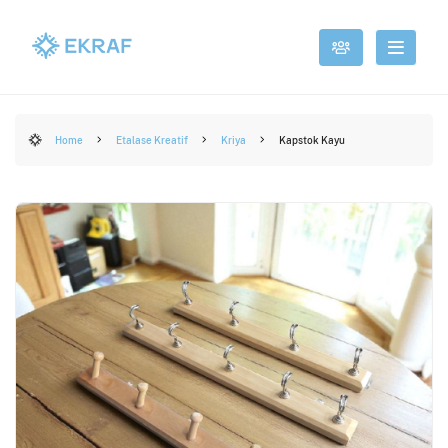
Home
Etalase Kreatif
Kriya
Kapstok Kayu