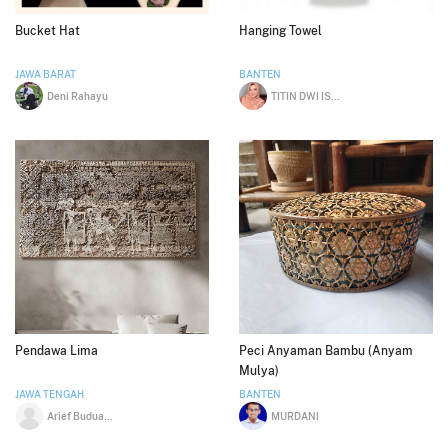
Bucket Hat
Hanging Towel
JAWA BARAT
BANTEN
Deni Rahayu
TITIN DWI ISNAINI
Pendawa Lima
Peci Anyaman Bambu (Anyam
Mulya)
JAWA TENGAH
BANTEN
Arief Buduanto
MURDANI