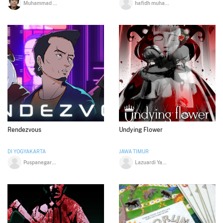
Muhammad Lutfi
hafidh muhammad
Rendezvous
Undying Flower
DI YOGYAKARTA
JAWA TIMUR
Puspanegara Diva Siregar
Lazuardi Yaqub Affan