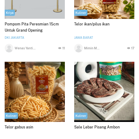
Kriya
Kuliner
Pompom Pita Peresmian 15cm
Telor ikan/pilus ikan
Untuk Grand Opening
DKI JAKARTA
JAWA BARAT
Wenas Yanti Ruchban
11
Mimin Mintarsih
17
Kuliner
Kuliner
Telor gabus asin
Sale Lebar Pisang Ambon