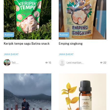
Kuliner
Kuliner
Keripik tempe sagu Batina snack
Emping singkong
JAWA BARAT
JAWA BARAT
Teli Nuryani
15
Leni marliani kustini
22