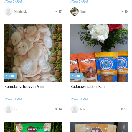
JAWA BARAT
JAWA BARAT
Mimin Mintarsih
17
Nani Kurnia
16
Kuliner
Kuliner
Kemplang Tenggiri Mini
Budejawin abon ikan
JAWA BARAT
JAWA BARAT
Firlya Sari
19
Ade fitriyani
18