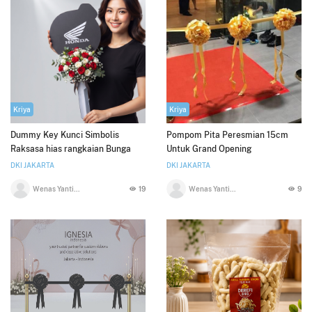
Kriya
Kriya
Dummy Key Kunci Simbolis
Pompom Pita Peresmian 15cm
Raksasa hias rangkaian Bunga
Untuk Grand Opening
DKI JAKARTA
DKI JAKARTA
Wenas Yanti Ruchban
19
Wenas Yanti Ruchban
9