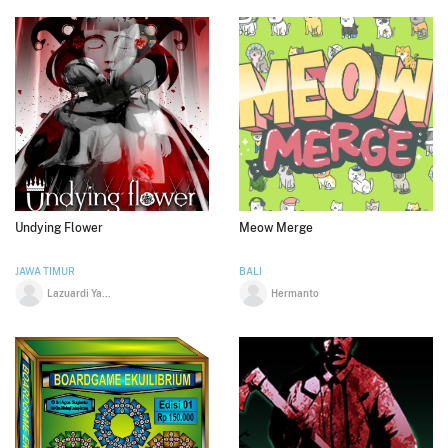
Undying Flower
Meow Merge
JAWA TIMUR
BALI
Lazuardi Yaqub Affan
Hermanto