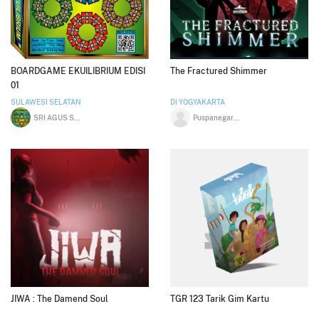
BOARDGAME EKUILIBRIUM EDISI
The Fractured Shimmer
01
SULAWESI SELATAN
DI YOGYAKARTA
SRI AGUS SUGIANTO
Puspanegara Diva Siregar
JIWA : The Damend Soul
TGR 123 Tarik Gim Kartu