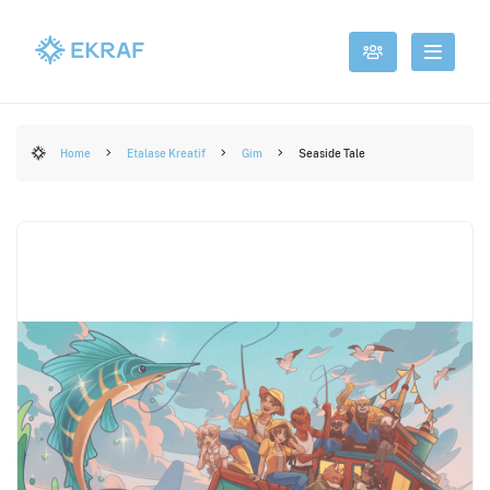
Home
Etalase Kreatif
Gim
Seaside Tale