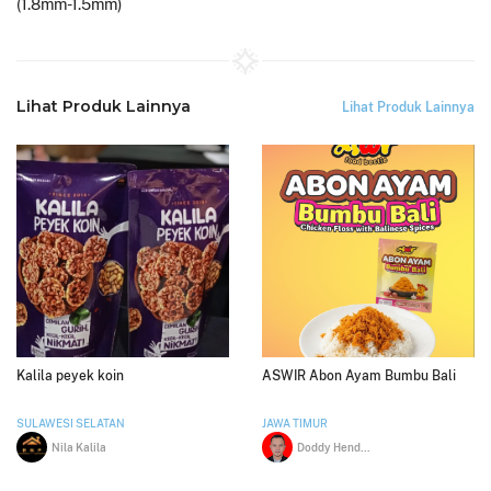
(1.8mm-1.5mm)
Lihat Produk Lainnya
Lihat Produk Lainnya
Kalila peyek koin
ASWIR Abon Ayam Bumbu Bali
SULAWESI SELATAN
JAWA TIMUR
Nila Kalila
Doddy Hendarto Laksono