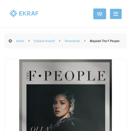
Home
Etalase Kreatif
Penerbitan
Majalah The F People