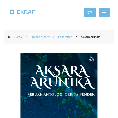
Home
Etalase Kreatif
Penerbitan
Aksara Arunika