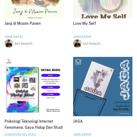
Janji di Musim Panen
Love My Self
JAWA BARAT
JAWA BARAT
Ipul Saepulloh
Ipul Saepulloh
Psikologi Teknologi Internet
JAGA
Fenomena, Gaya Hidup Dan Studi
Kasus
SUMATERA SELATAN
JAWA BARAT