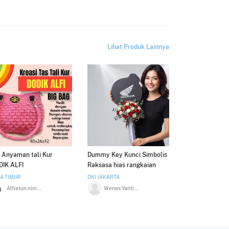
Lihat Produk Lainnya
 Anyaman tali Kur
Dummy Key Kunci Simbolis
DIK ALFI
Raksasa hias rangkaian
Bunga
A TIMUR
DKI JAKARTA
Alfiatun nimah
Wenas Yanti Ruchban