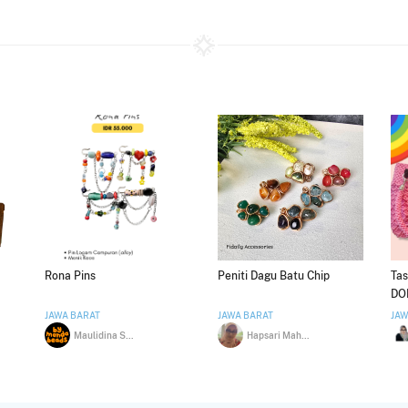
Rona Pins
Peniti Dagu Batu Chip
Tas
DO
JAWA BARAT
JAWA BARAT
JAW
Maulidina Shafira
Hapsari Maharani