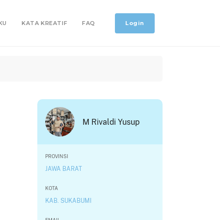
Login
KU
KATA KREATIF
FAQ
M Rivaldi Yusup
PROVINSI
JAWA BARAT
KOTA
KAB. SUKABUMI