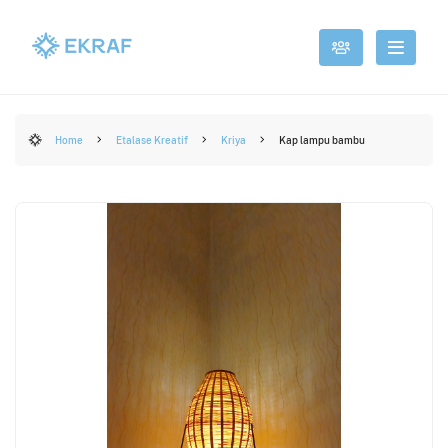
Home
Etalase Kreatif
Kriya
Kap lampu bambu