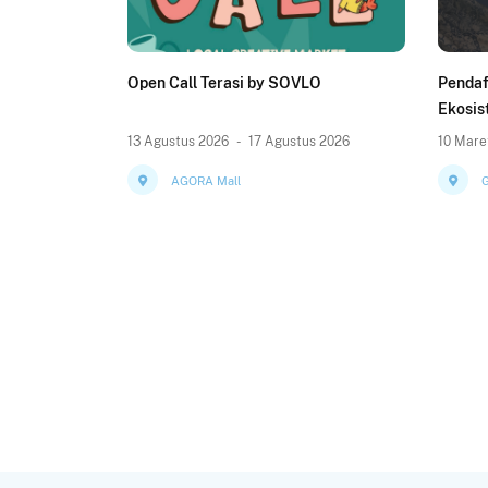
Open Call Terasi by SOVLO
Pendaf
Ekosis
(KOLE
13 Agustus 2026
-
17 Agustus 2026
10 Mare
AGORA Mall
G