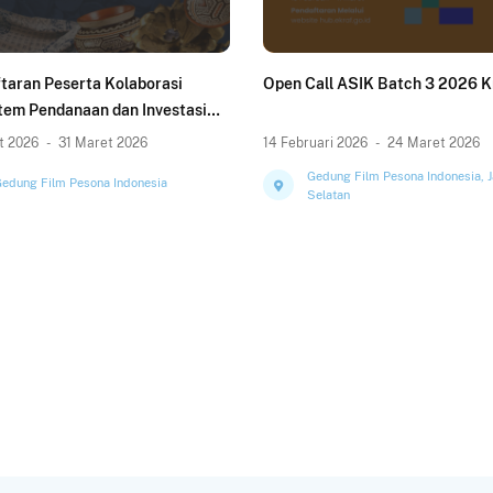
taran Peserta Kolaborasi
Open Call ASIK Batch 3 2026 K
tem Pendanaan dan Investasi
KSI) KRIYA 2026
t 2026
-
31 Maret 2026
14 Februari 2026
-
24 Maret 2026
Gedung Film Pesona Indonesia, J
edung Film Pesona Indonesia
Selatan