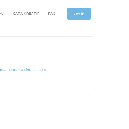
Login
KU
KATA KREATIF
FAQ
ncamargaidea@gmail.com