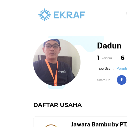
Dadun
1
6
Usaha
Pemil
Tipe User :
Share On
DAFTAR USAHA
Jawara Bambu by PT