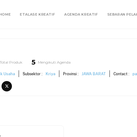
HOME
ETALASE KREATIF
AGENDA KREATIF
SEBARAN PELA
5
Total Produk
Mengikuti Agenda
ik Usaha
Kriya
JAWA BARAT
pa
Subsektor :
Provinsi :
Contact :
.