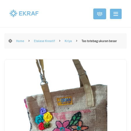
Home
Etalase Kreatif
Kriya
Tas totebag ukuran besar