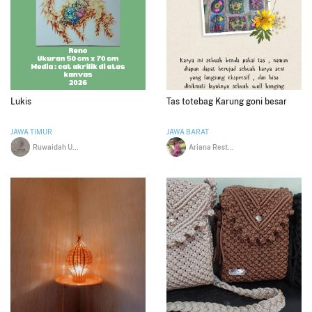
Lukis
Tas totebag Karung goni besar
JAWA TIMUR
JAWA BARAT
Ruwaidah Uzatul Anam
Ariana Restu Handari