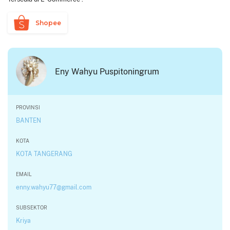
Shopee
Eny Wahyu Puspitoningrum
PROVINSI
BANTEN
KOTA
KOTA TANGERANG
EMAIL
enny.wahyu77@gmail.com
SUBSEKTOR
Kriya