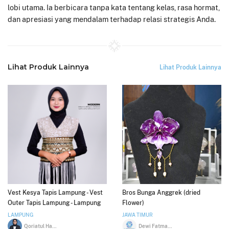
lobi utama. Ia berbicara tanpa kata tentang kelas, rasa hormat,
dan apresiasi yang mendalam terhadap relasi strategis Anda.
Lihat Produk Lainnya
Lihat Produk Lainnya
Vest Kesya Tapis Lampung - Vest
Bros Bunga Anggrek (dried
Outer Tapis Lampung - Lampung
Flower)
Ethnica Official
LAMPUNG
JAWA TIMUR
Qoriatul Hayati
Dewi Fatmawati