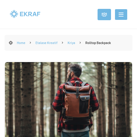
Home
Etalase Kreatif
Kriya
Rolltop Backpack