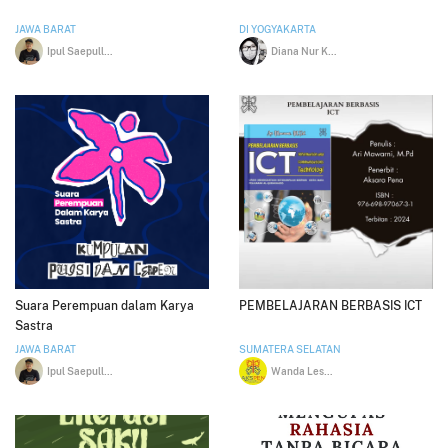
JAWA BARAT
DI YOGYAKARTA
Ipul Saepulloh
Diana Nur Khamida
Suara Perempuan dalam Karya
PEMBELAJARAN BERBASIS ICT
Sastra
JAWA BARAT
SUMATERA SELATAN
Ipul Saepulloh
Wanda Lesmana