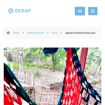
Home
Etalase Kreatif
Kriya
Ayunan Cantik Krisna Leon