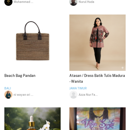
Muhammad Saiful Huda
Nurul Huda
Beach Bag Pandan
Atasan / Dress Batik Tulis Madura
- Wanita
BALI
JAWA TIMUR
ni wayan sri mustika dewi
Azza Nur Fadilah