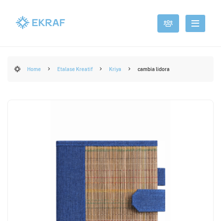
Home
Etalase Kreatif
Kriya
cambia lidora