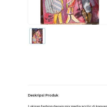
Deskripsi Produk
Lukisan fashion desain mix media acrilic di kanv