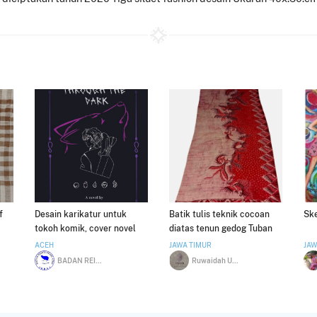
f
Desain karikatur untuk
Batik tulis teknik cocoan
Ske
tokoh komik, cover novel
diatas tenun gedog Tuban
dan cover komik
ACEH
JAWA TIMUR
JAW
BADAN REINTEGRASI ACEH EKRAF
Ruwaidah Uzatul Anam