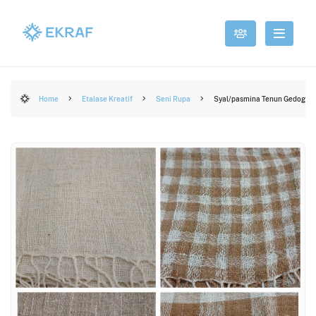
Home
Etalase Kreatif
Seni Rupa
Syal/pasmina Tenun Gedog Tu