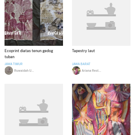
Ecoprint diatas tenun gedog
Tapestry laut
tuban
JAWA TIMUR
JAWA BARAT
Ruwaidah Uzatul Anam
Ariana Restu Handari