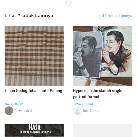
Lihat Produk Lainnya
Lihat Produk Lainnya
Tenun Gedog Tuban motif Poleng
Hyperrealistic sketch single
portrait formal
JAWA TIMUR
JAWA TENGAH
Ruwaidah Uzatul Anam
Desi kurniawati khasanah