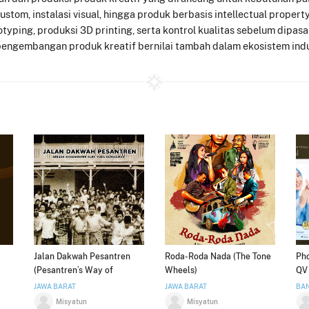
stom, instalasi visual, hingga produk berbasis intellectual property
typing, produksi 3D printing, serta kontrol kualitas sebelum dipas
 pengembangan produk kreatif bernilai tambah dalam ekosistem indus
Jalan Dakwah Pesantren
Roda-Roda Nada (The Tone
Pho
(Pesantren’s Way of
Wheels)
QV 
Dakwah)
JAWA BARAT
JAWA BARAT
BA
Misyatun
Misyatun