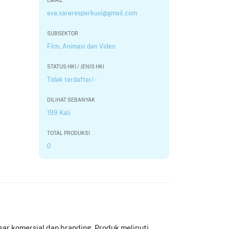
EMAIL
eva.sareresperkusi@gmail.com
SUBSEKTOR
Film, Animasi dan Video
STATUS HKI / JENIS HKI
Tidak terdaftar/ -
DILIHAT SEBANYAK
199 Kali
TOTAL PRODUKSI
0
ar komersial dan branding. Produk meliputi