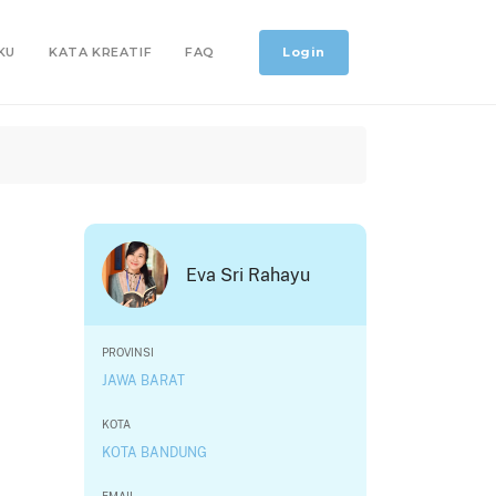
Login
KU
KATA KREATIF
FAQ
Eva Sri Rahayu
PROVINSI
JAWA BARAT
KOTA
KOTA BANDUNG