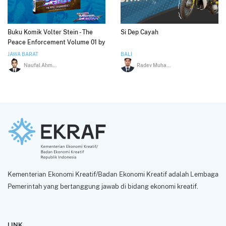
Buku Komik Volter Stein - The
Si Dep Cayah
Peace Enforcement Volume 01 by
Anindosta
JAWA BARAT
BALI
Naufal Ahmad Shiddiq
Radev Muhammad Aziz
Kementerian Ekonomi Kreatif/Badan Ekonomi Kreatif adalah Lembaga
Pemerintah yang bertanggung jawab di bidang ekonomi kreatif.
LINK