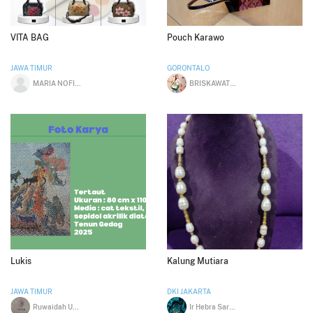
VITA BAG
Pouch Karawo
JAWA TIMUR
GORONTALO
MARIA NOFITA
BRISKAWATI HUDJI
Lukis
Kalung Mutiara
JAWA TIMUR
DKI JAKARTA
Ruwaidah Uzatul Anam
Ir Hebra Sarah Setiarini MBA