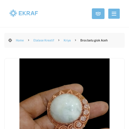
Home
Etalase Kreatif
Kriya
Bros batu giok Aceh