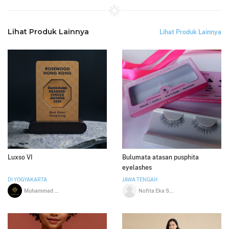
Lihat Produk Lainnya
Lihat Produk Lainnya
Luxso VI
Bulumata atasan pusphita
eyelashes
DI YOGYAKARTA
JAWA TENGAH
Muhammad Saiful Huda
Nofita Eka Susasi