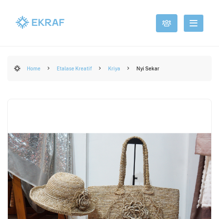
Home
Etalase Kreatif
Kriya
Nyi Sekar