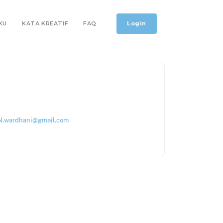
Login
KU
KATA KREATIF
FAQ
.wardhani@gmail.com