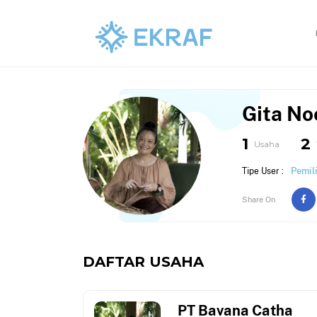
Gita No
1
2
Usaha
Pemil
Tipe User :
Share On
DAFTAR USAHA
PT Bavana Catha