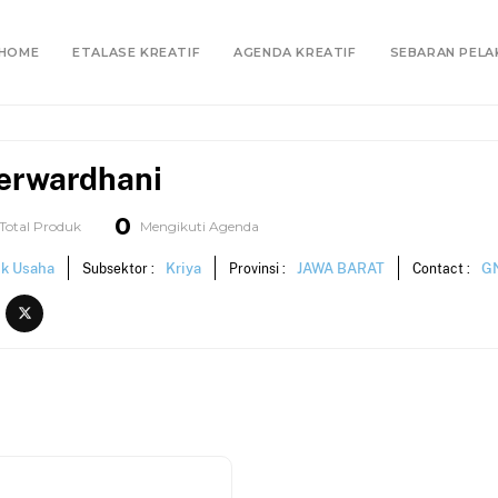
HOME
ETALASE KREATIF
AGENDA KREATIF
SEBARAN PELA
erwardhani
0
Total Produk
Mengikuti Agenda
ik Usaha
Kriya
JAWA BARAT
GN
Subsektor :
Provinsi :
Contact :