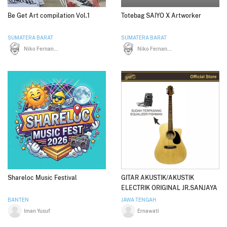
Be Get Art compilation Vol.1
Totebag SAIYO X Artworker
SUMATERA BARAT
SUMATERA BARAT
Niko Fernando
Niko Fernando
Shareloc Music Festival
GITAR AKUSTIK/AKUSTIK
ELECTRIK ORIGINAL JR.SANJAYA
DN-900C
BANTEN
JAWA TENGAH
Iman Yusuf
Ernawati