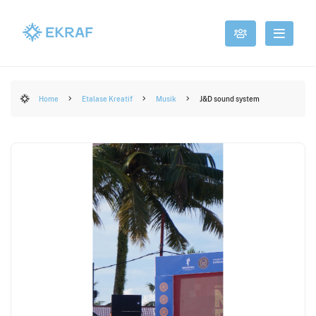
Home
Etalase Kreatif
Musik
J&D sound system