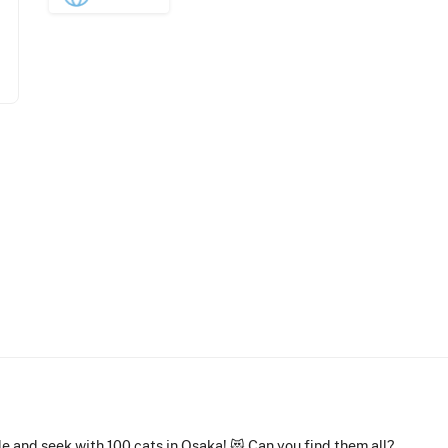
de and seek with 100 cats in Osaka! 😻 Can you find them all?