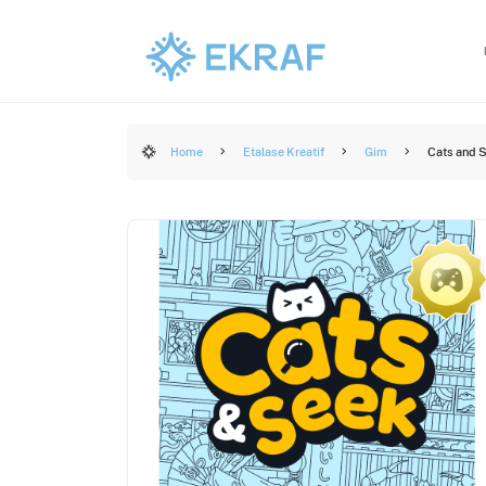
Home
Etalase Kreatif
Gim
Cats and 