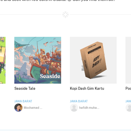
Seaside Tale
Kopi Dash Gim Kartu
Po
JAWA BARAT
JAWA BARAT
JAW
Mochamad Galih Prasetya
hafidh muhammad