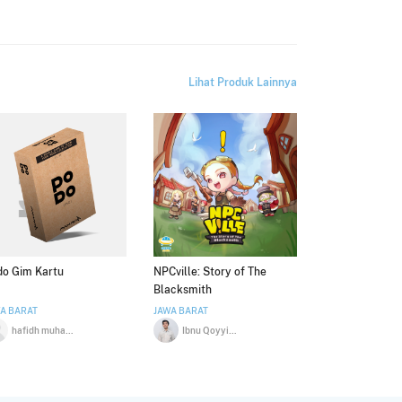
Lihat Produk Lainnya
do Gim Kartu
NPCville: Story of The
Blacksmith
A BARAT
JAWA BARAT
hafidh muhammad
Ibnu Qoyyim Abdul Karim