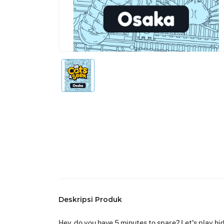
Deskripsi Produk
Hey, do you have 5 minutes to spare? Let's play hi