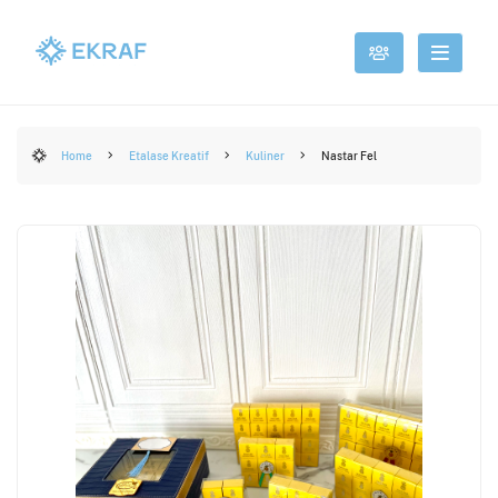
Home
Etalase Kreatif
Kuliner
Nastar Fel