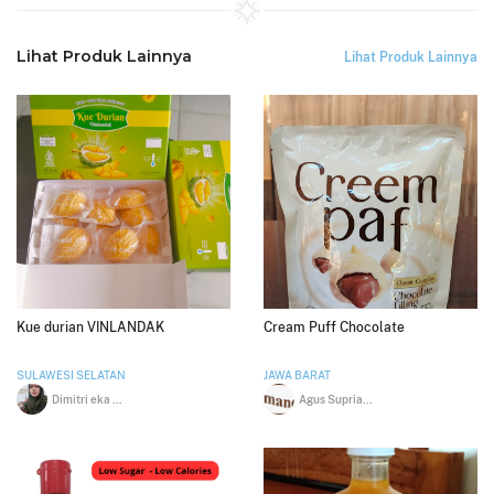
Lihat Produk Lainnya
Lihat Produk Lainnya
Kue durian VINLANDAK
Cream Puff Chocolate
SULAWESI SELATAN
JAWA BARAT
Dimitri eka Mariana
Agus Supriatna