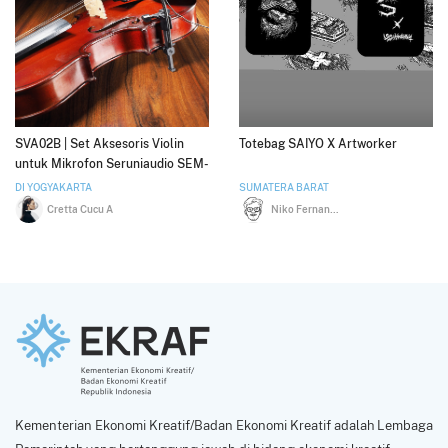
SVA02B | Set Aksesoris Violin
Totebag SAIYO X Artworker
untuk Mikrofon Seruniaudio SEM-
02
DI YOGYAKARTA
SUMATERA BARAT
Cretta Cucu A
Niko Fernando
Kementerian Ekonomi Kreatif/Badan Ekonomi Kreatif adalah Lembaga