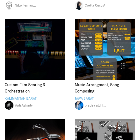
Niko Fernando
Cretta Cucu A
Custom Film Scoring &
Music Arrangment, Song
Orchestration
Composing
KALIMANTAN BARAT
JAWA BARAT
Yudi Ashady
pradea aldi fahmi