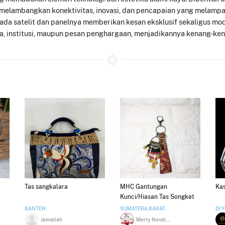
 ini melambangkan konektivitas, inovasi, dan pencapaian yang melampa
pada satelit dan panelnya memberikan kesan eksklusif sekaligus mo
a, institusi, maupun pesan penghargaan, menjadikannya kenang-ke
Tas sangkalara
MHC Gantungan
Kas
Kunci/Hiasan Tas Songket
Asli Minang
BANTEN
SUMATERA BARAT
DI 
Jamaliah
Merry Novalinda