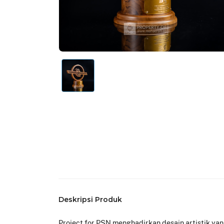
Deskripsi Produk
Project for PSN menghadirkan desain artistik ya