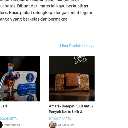
ui batas. Dibuat dari material kayu berkualitas
dern. Basis plakat dilengkapi dengan pelat logam
nangan yang berkelas dan bermakna.
Lihat Produk Lainnya
uari
Amari – Dompet Kulit untuk
Banyak Kartu Unik &
Elegan
YOGYAKARTA
DI YOGYAKARTA
Muhammad Saiful Huda
Akbar Suwardo