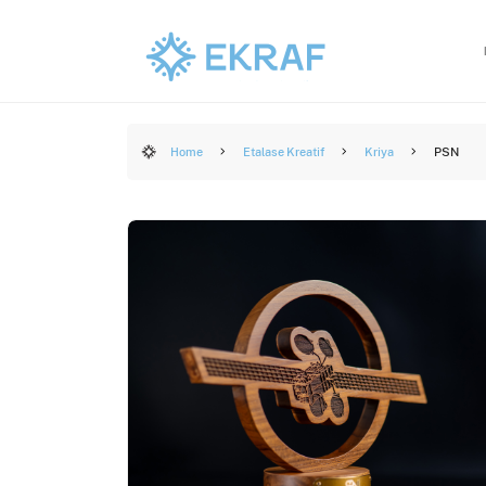
Home
Etalase Kreatif
Kriya
PSN