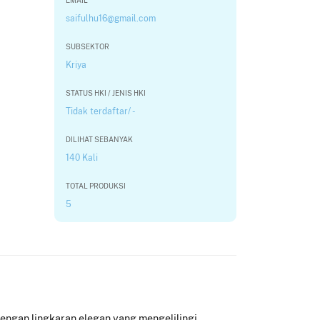
EMAIL
saifulhu16@gmail.com
SUBSEKTOR
Kriya
STATUS HKI / JENIS HKI
Tidak terdaftar/ -
DILIHAT SEBANYAK
140 Kali
TOTAL PRODUKSI
5
engan lingkaran elegan yang mengelilingi