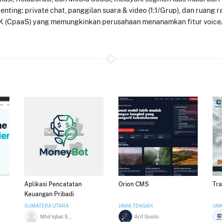
enting: private chat, panggilan suara & video (1:1/Grup), dan ruang 
DK (CpaaS) yang memungkinkan perusahaan menanamkan fitur voice/v
Aplikasi Pencatatan
Orion CMS
Tra
Keuangan Pribadi
SUMATERA UTARA
JAWA TENGAH
JAW
Mhd Iqbal Syahputra
Arif Susilo