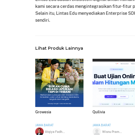
kami secara cerdas mengintegrasikan fitur-fitur p
Selain itu, Lintas Edu menyediakan Enterprise S
sendiri.
Lihat Produk Lainnya
Growesia
Quilivia
JAWA BARAT
JAWA BARAT
Atqiya Fadhil Rahman
Wisnu Pramono Etwin Saputro