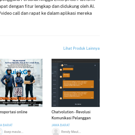
rapat dengan fitur lengkap dan didukung oleh AI.
ideo call dan rapat ke dalam aplikasi mereka
Lihat Produk Lainnya
nsportasi online
Chatvolution - Revolusi
Komunikasi Pelanggan
Anda
A BARAT
JAWA BARAT
Asep maulana Yusup ramdan
Rendy Maulana Akbar