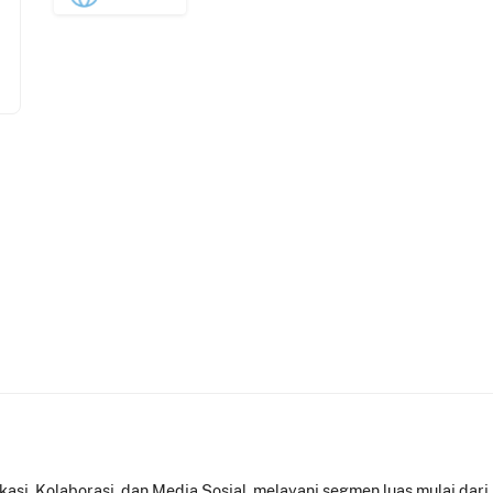
kasi, Kolaborasi, dan Media Sosial, melayani segmen luas mulai dar