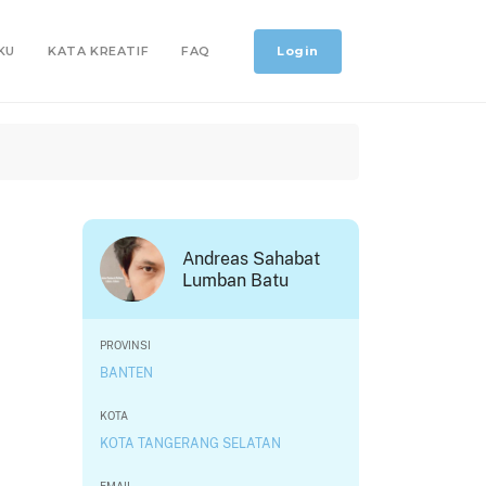
Login
KU
KATA KREATIF
FAQ
Andreas Sahabat
Lumban Batu
PROVINSI
BANTEN
KOTA
KOTA TANGERANG SELATAN