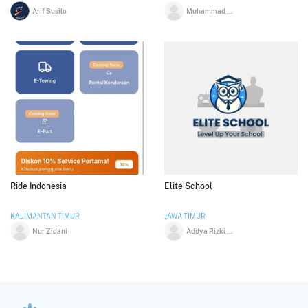
Arif Susilo
Muhammad Mufid Luthfi
Ride Indonesia
Elite School
KALIMANTAN TIMUR
JAWA TIMUR
Nur Zidani
Addya Rizki Dharmawan