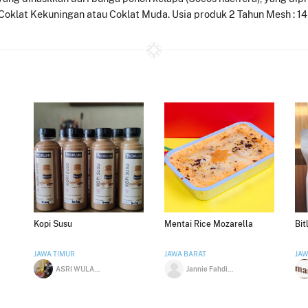
oklat Kekuningan atau Coklat Muda. Usia produk 2 Tahun Mesh : 14-
Kopi Susu
Mentai Rice Mozarella
Bit
JAWA TIMUR
JAWA BARAT
JAW
ASRI WULANDARI PURNAYUDYA
Jannie Fahdiana