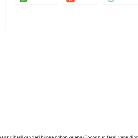
ang dihasilkan dari bunga pohon kelapa (Cocos nucifera), yang dipros