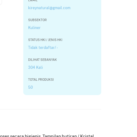
EMAIL
kireynatural@gmail.com
SUBSEKTOR
Kuliner
STATUS HKI / JENIS HKI
Tidak terdaftar/ -
DILIHAT SEBANYAK
304 Kali
TOTAL PRODUKSI
50
es secara higienis, Tampilan butiran / Kristal,