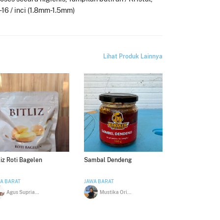
16 / inci (1.8mm-1.5mm)
Lihat Produk Lainnya
liz Roti Bagelen
Sambal Dendeng
A BARAT
JAWA BARAT
Agus Supriatna
Mustika Oriza Sativa