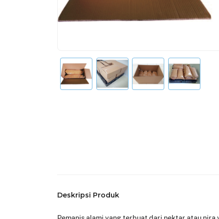
Deskripsi Produk
Pemanis alami yang terbuat dari nektar atau nira y