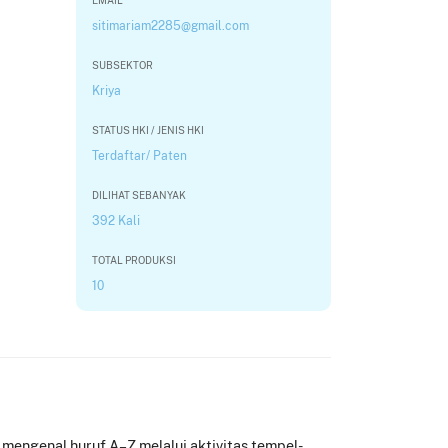
EMAIL
sitimariam2285@gmail.com
SUBSEKTOR
Kriya
STATUS HKI / JENIS HKI
Terdaftar/ Paten
DILIHAT SEBANYAK
392 Kali
TOTAL PRODUKSI
10
mengenal huruf A–Z melalui aktivitas tempel-