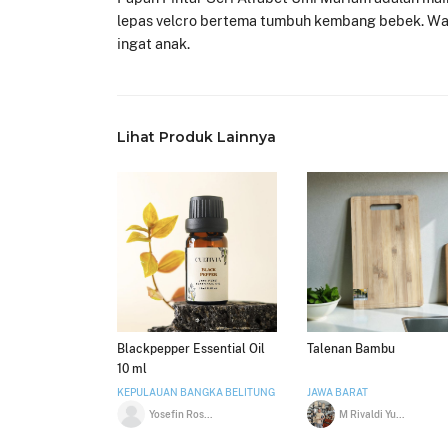
lepas velcro bertema tumbuh kembang bebek. Warn
ingat anak.
Lihat Produk Lainnya
Blackpepper Essential Oil
Talenan Bambu
10 ml
KEPULAUAN BANGKA BELITUNG
JAWA BARAT
Yosefin Rosalia Wijaya
M Rivaldi Yusup