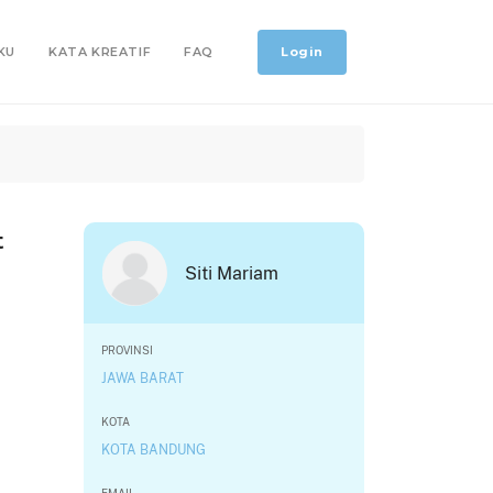
Login
KU
KATA KREATIF
FAQ
t
Siti Mariam
PROVINSI
JAWA BARAT
KOTA
KOTA BANDUNG