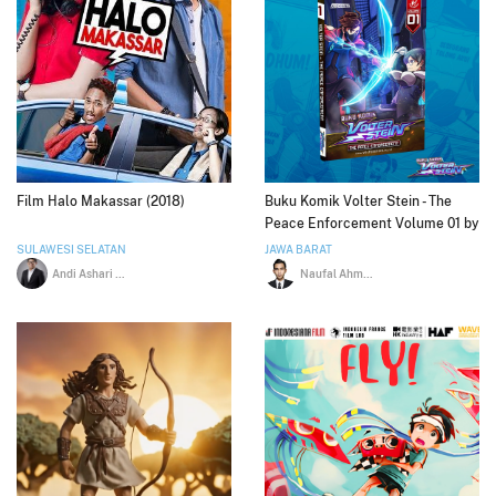
Film Halo Makassar (2018)
Buku Komik Volter Stein - The
Peace Enforcement Volume 01 by
Anindosta
SULAWESI SELATAN
JAWA BARAT
Andi Ashari Arraniri
Naufal Ahmad Shiddiq