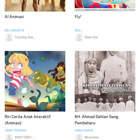
AI Animasi
Fly!
DKI JAKARTA
BALI
Timothy Glenn
Ellen Xie
Riri Cerita Anak Interaktif
KH. Ahmad Dahlan Sang
(Animasi)
Pembaharu
JAWA TENGAH
JAWA BARAT
ANDI TARU NUGROHO NUR WISMONO
Misyatun