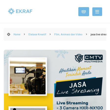
Home
Etalase Kreatif
Film, Animasi dan Video
jasa live stream