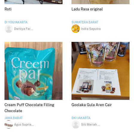
Roti
Ladu Rasa original
DI YOGYAKARTA
SUMATERA BARAT
Dwitiya Farah Diba
Indra Saputra
Cream Puff Chocolate Filling
Goolaka Gula Aren Cair
Chocolate
JAWA BARAT
DKI JAKARTA
Agus Supriatna
Siti Mariah Ulfah