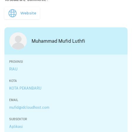
Website
Muhammad Mufid Luthfi
PROVINSI
RIAU
KOTA
KOTA PEKANBARU
EMAIL
mufid@idcloudhost.com
SUBSEKTOR
Aplikasi