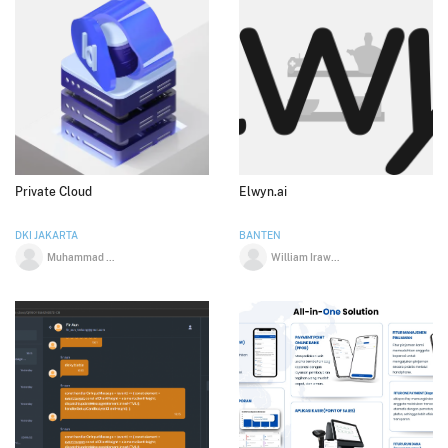
Private Cloud
Elwyn.ai
DKI JAKARTA
BANTEN
Muhammad Mufid Luthfi
William Irawan