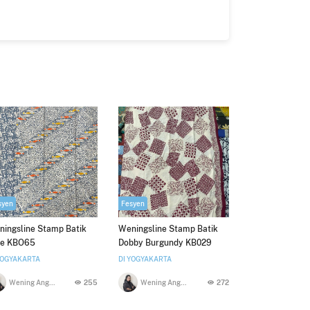
syen
Fesyen
ingsline Stamp Batik
Weningsline Stamp Batik
ue KBO65
Dobby Burgundy KB029
YOGYAKARTA
DI YOGYAKARTA
Wening Anggawikaningtyas
255
Wening Anggawikaningtyas
272