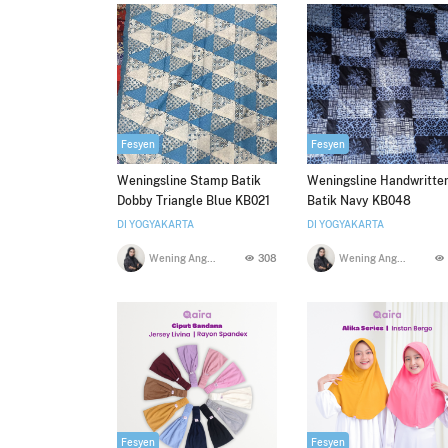
Fesyen
Fesyen
Weningsline Stamp Batik
Weningsline Handwritte
Dobby Triangle Blue KB021
Batik Navy KB048
DI YOGYAKARTA
DI YOGYAKARTA
Wening Anggawikaningtyas
308
Wening Anggawikaningtyas
Fesyen
Fesyen