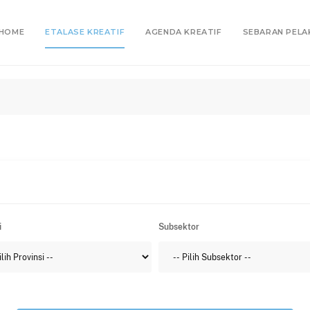
HOME
ETALASE KREATIF
AGENDA KREATIF
SEBARAN PELA
i
Subsektor