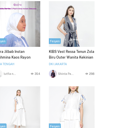
syen
Fesyen
ra Jilbab Instan
KIBS Vest Ressa Tenun Zola
shmina Kaos Rayon
Biru Outer Wanita Kekinian
ha Series
A TENGAH
DKI JAKARTA
lutfia nurul aini
354
Shinta Paramarti
298
syen
Fesyen