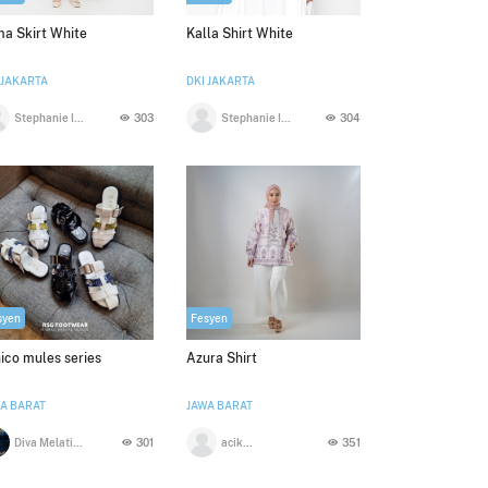
a Skirt White
Kalla Shirt White
 JAKARTA
DKI JAKARTA
Stephanie Indrajaya
303
Stephanie Indrajaya
304
syen
Fesyen
ico mules series
Azura Shirt
A BARAT
JAWA BARAT
Diva Melati Sukma
301
acika renata
351