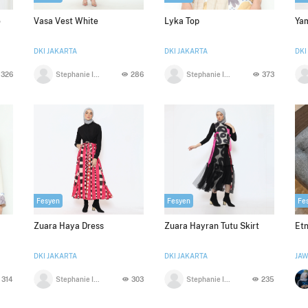
o
Vasa Vest White
Lyka Top
Yam
DKI JAKARTA
DKI JAKARTA
DKI
326
Stephanie Indrajaya
286
Stephanie Indrajaya
373
Fesyen
Fesyen
Fe
Zuara Haya Dress
Zuara Hayran Tutu Skirt
Etn
DKI JAKARTA
DKI JAKARTA
JAW
314
Stephanie Indrajaya
303
Stephanie Indrajaya
235