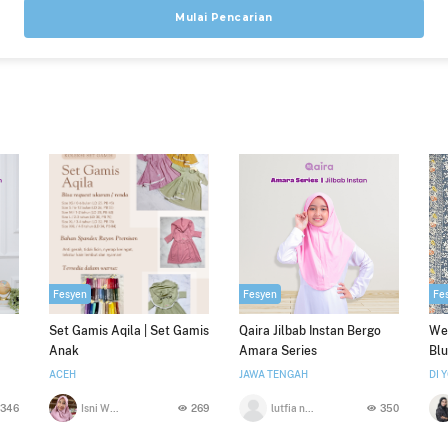
Mulai Pencarian
Fesyen
Fesyen
Fe
Set Gamis Aqila | Set Gamis
Qaira Jilbab Instan Bergo
Wen
Anak
Amara Series
Bl
l
ACEH
JAWA TENGAH
DI 
346
Isni Wardaton
269
lutfia nurul aini
350