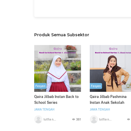
Produk Semua Subsektor
Fesyen
Fesyen
Qaira Jilbab Instan Back to
Qaira Jilbab Pashmina
School Series
Instan Anak Sekolah
Pramuka Back to Schoo
JAWA TENGAH
JAWA TENGAH
Series
lutfia nurul aini
381
lutfia nurul aini