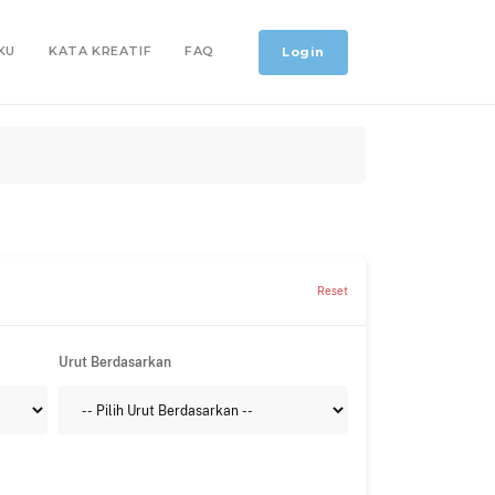
KU
KATA KREATIF
FAQ
Login
Reset
Urut Berdasarkan