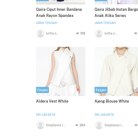
Qaira Ciput Inner Bandana
Qaira Jilbab Instan Berg
Anak Rayon Spandex
Anak Alika Series
Jersey Livina
JAWA TENGAH
JAWA TENGAH
lutfia nurul aini
318
lutfia nurul aini
Fesyen
Fesyen
Aldera Vest White
Ajeng Blouse White
DKI JAKARTA
DKI JAKARTA
Stephanie Indrajaya
324
Stephanie Indrajaya