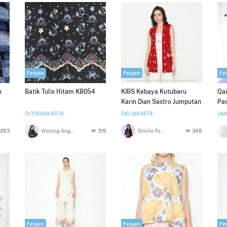
Fesyen
Fesyen
Fe
n
Batik Tulis Hitam KB054
KIBS Kebaya Kutubaru
Qai
Karin Dian Sastro Jumputan
Pa
Jogya Merah Putih
Ais
DI YOGYAKARTA
DKI JAKARTA
JAW
283
Wening Anggawikaningtyas
319
Shinta Paramarti
348
Fesyen
Fesyen
Fe