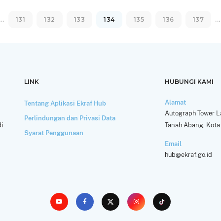
...
131
132
133
134
135
136
137
...
LINK
HUBUNGI KAMI
Alamat
Tentang Aplikasi Ekraf Hub
Autograph Tower La
Perlindungan dan Privasi Data
i
Tanah Abang, Kota 
Syarat Penggunaan
Email
hub@ekraf.go.id