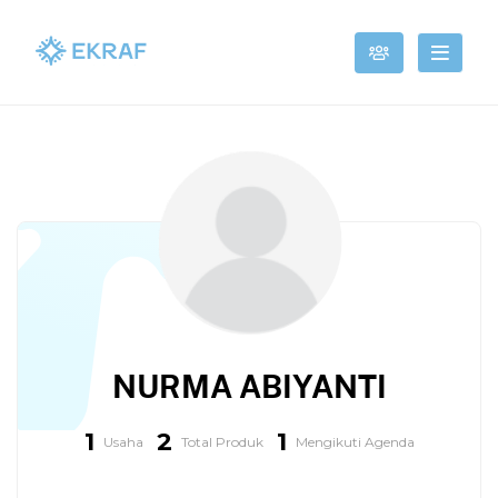
NURMA ABIYANTI
1
2
1
Usaha
Total Produk
Mengikuti Agenda