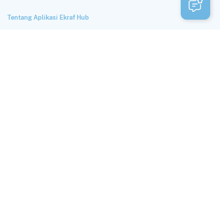
Tentang Aplikasi Ekraf Hub
Perlindungan dan Privasi Data
Syarat Penggunaan
HUBUNGI KAMI
Alamat
Autograph Tower Lantai 33, Jl. M.H. Thamrin No.10, Kb. Melati,
Kecamatan Tanah Abang, Kota Jakarta Pusat, Daerah Khusus Ibukota
Jakarta 10230
Email
hub@ekraf.go.id