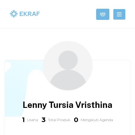
Lenny Tursia Vristhina
1
3
0
Usaha
Total Produk
Mengikuti Agenda