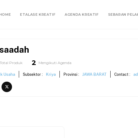
HOME
ETALASE KREATIF
AGENDA KREATIF
SEBARAN PELA
rsaadah
2
Total Produk
Mengikuti Agenda
ik Usaha
Kriya
JAWA BARAT
ad
Subsektor :
Provinsi :
Contact :