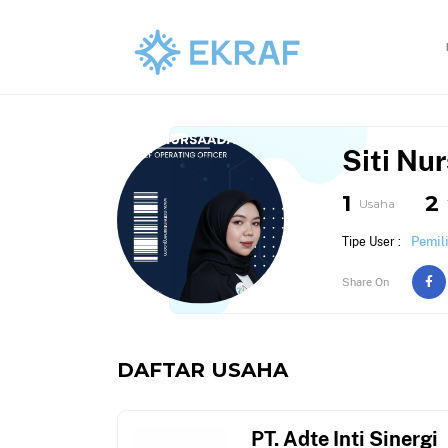
Siti Nu
1
2
Usaha
Pemil
Tipe User :
Share On
DAFTAR USAHA
PT. Adte Inti Sinergi