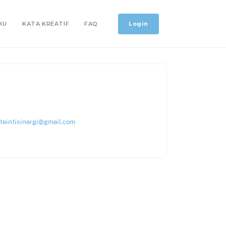
Login
KU
KATA KREATIF
FAQ
teintisinergi@gmail.com