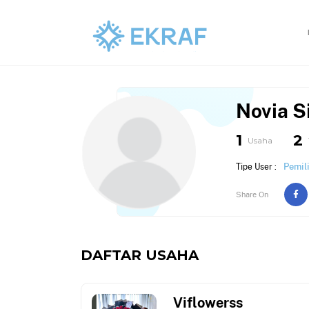
Novia S
1
2
Usaha
Pemil
Tipe User :
Share On
DAFTAR USAHA
Viflowerss