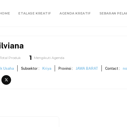
HOME
ETALASE KREATIF
AGENDA KREATIF
SEBARAN PELA
ilviana
1
Total Produk
Mengikuti Agenda
ik Usaha
Kriya
JAWA BARAT
no
Subsektor :
Provinsi :
Contact :