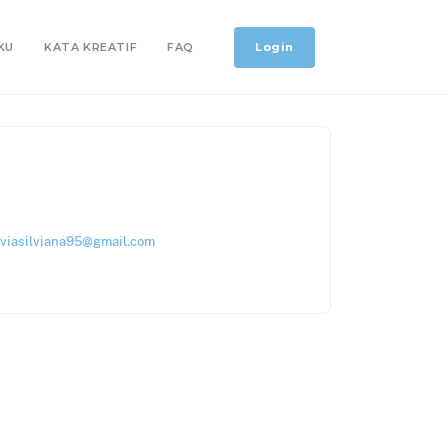
Login
KU
KATA KREATIF
FAQ
viasilviana95@gmail.com