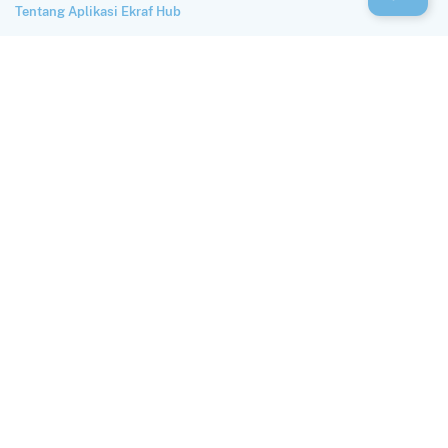
Tentang Aplikasi Ekraf Hub
Perlindungan dan Privasi Data
Syarat Penggunaan
HUBUNGI KAMI
Alamat
Autograph Tower Lantai 33, Jl. M.H. Thamrin No.10, Kb. Melati,
Kecamatan Tanah Abang, Kota Jakarta Pusat, Daerah Khusus Ibukota
Jakarta 10230
Email
hub@ekraf.go.id