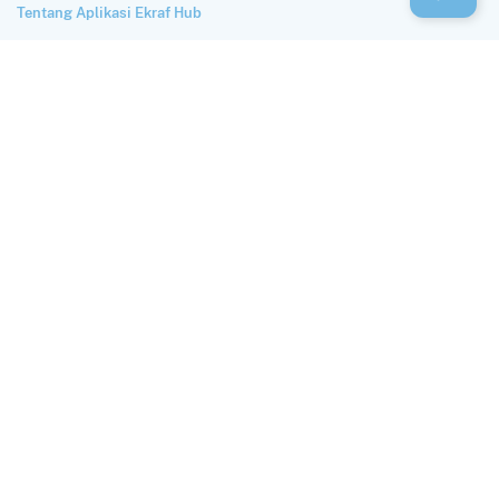
Tentang Aplikasi Ekraf Hub
Perlindungan dan Privasi Data
Syarat Penggunaan
HUBUNGI KAMI
Alamat
Autograph Tower Lantai 33, Jl. M.H. Thamrin No.10, Kb. Melati,
Kecamatan Tanah Abang, Kota Jakarta Pusat, Daerah Khusus Ibukota
Jakarta 10230
Email
hub@ekraf.go.id