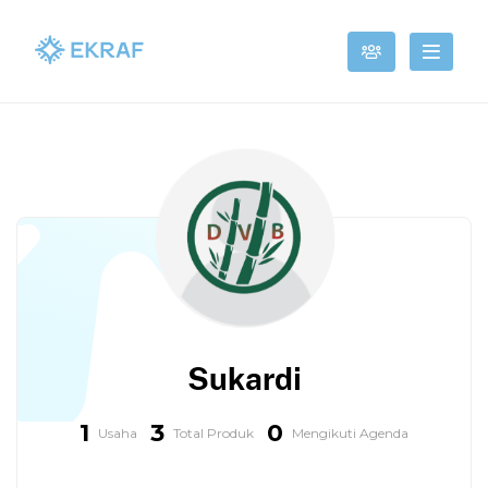
Sukardi
1
3
0
Usaha
Total Produk
Mengikuti Agenda